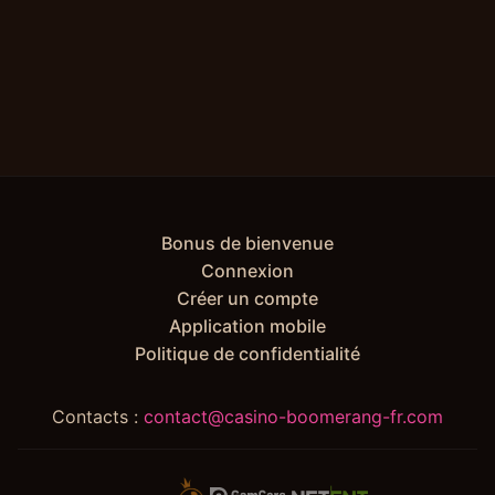
les appareils compatibles. Vos données
niveau 4 et supérieur ont accès à un bouton
bancaires ne sont jamais stockées localement
d'appel direct vers leur gestionnaire
sur votre téléphone.
personnel. L'option email reste également
disponible avec une réponse sous 2 heures
maximum.
Bonus de bienvenue
Connexion
Créer un compte
Application mobile
Politique de confidentialité
Contacts :
contact@casino-boomerang-fr.com