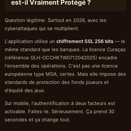
est-il Vraiment Protégé ?
Question légitime. Surtout en 2026, avec les
cyberattaques qui se multiplient.
L'application utilise un
chiffrement SSL 256 bits
— le
même standard que les banques. La licence Curaçao
(référence GLH-OCCHKTW0712042025) encadre
l'ensemble des opérations. C'est pas une licence
européenne type MGA, certes. Mais elle impose des
standards de protection des fonds joueurs et
d'équité des jeux.
Sur mobile, l'authentification à deux facteurs est
activable. Faites-le. Sérieusement. Ça prend 30
secondes et ça change tout.