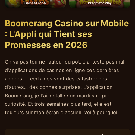
Games Global
Pragmatic Play
Boomerang Casino sur Mobile
: L'Appli qui Tient ses
Promesses en 2026
On va pas tourner autour du pot. J'ai testé pas mal
d'applications de casinos en ligne ces dernières
années — certaines sont des catastrophes,
d'autres… des bonnes surprises. L'application
Boomerang, je l'ai installée un mardi soir par
curiosité. Et trois semaines plus tard, elle est
toujours sur mon écran d'accueil. Voilà pourquoi.