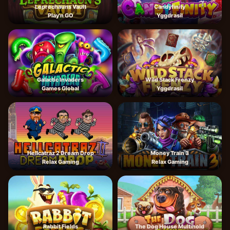
Leprechauns Vault
Candyfinity
Play'n GO
Yggdrasil
Galactic Invaders
Wild Stack Frenzy
Games Global
Yggdrasil
Hellcatraz 2 Dream Drop
Money Train 3
Relax Gaming
Relax Gaming
Rabbit Fields
The Dog House Multihold