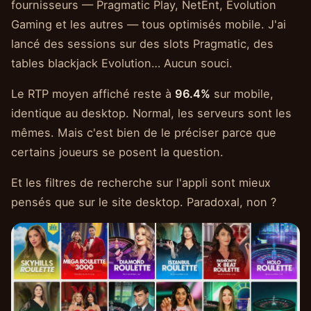
fournisseurs — Pragmatic Play, NetEnt, Evolution
Gaming et les autres — tous optimisés mobile. J'ai
lancé des sessions sur des slots Pragmatic, des
tables blackjack Evolution… Aucun souci.
Le RTP moyen affiché reste à
96.4%
sur mobile,
identique au desktop. Normal, les serveurs sont les
mêmes. Mais c'est bien de le préciser parce que
certains joueurs se posent la question.
Et les filtres de recherche sur l'appli sont mieux
pensés que sur le site desktop. Paradoxal, non ?