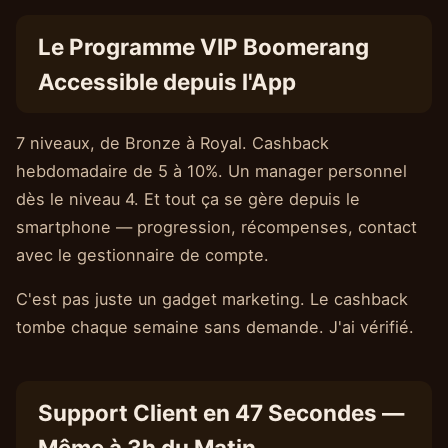
Le Programme VIP Boomerang
Accessible depuis l'App
7 niveaux, de Bronze à Royal. Cashback
hebdomadaire de 5 à 10%. Un manager personnel
dès le niveau 4. Et tout ça se gère depuis le
smartphone — progression, récompenses, contact
avec le gestionnaire de compte.
C'est pas juste un gadget marketing. Le cashback
tombe chaque semaine sans demande. J'ai vérifié.
Support Client en 47 Secondes —
Même à 3h du Matin