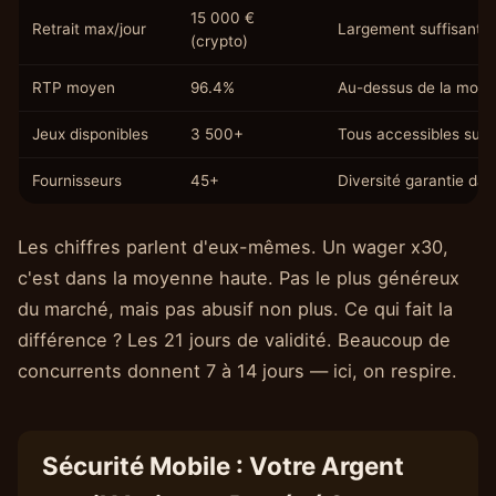
15 000 €
Retrait max/jour
Largement suffisant p
(crypto)
RTP moyen
96.4%
Au-dessus de la moye
Jeux disponibles
3 500+
Tous accessibles sur l
Fournisseurs
45+
Diversité garantie dan
Les chiffres parlent d'eux-mêmes. Un wager x30,
c'est dans la moyenne haute. Pas le plus généreux
du marché, mais pas abusif non plus. Ce qui fait la
différence ? Les 21 jours de validité. Beaucoup de
concurrents donnent 7 à 14 jours — ici, on respire.
Sécurité Mobile : Votre Argent