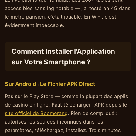
accessibles sans lag notable — j'ai testé en 4G dans
le métro parisien, c'était jouable. En WiFi, c'est
évidemment impeccable.
Comment Installer l'Application
sur Votre Smartphone ?
Sur Android : Le Fichier APK Direct
Pas sur le Play Store — comme la plupart des applis
de casino en ligne. Faut télécharger l'APK depuis le
site officiel de Boomerang
. Rien de compliqué :
autorisez les sources inconnues dans les
paramètres, téléchargez, installez. Trois minutes