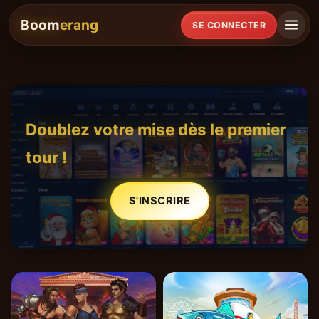
Boom
erang
SE CONNECTER
Doublez votre mise dès le premier
tour !
S'INSCRIRE