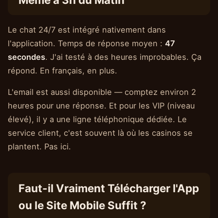
Le chat 24/7 est intégré nativement dans
l'application. Temps de réponse moyen :
47
secondes
. J'ai testé à des heures improbables. Ça
répond. En français, en plus.
L'email est aussi disponible — comptez environ 2
heures pour une réponse. Et pour les VIP (niveau
élevé), il y a une ligne téléphonique dédiée. Le
service client, c'est souvent là où les casinos se
plantent. Pas ici.
Faut-il Vraiment Télécharger l'App
ou le Site Mobile Suffit ?