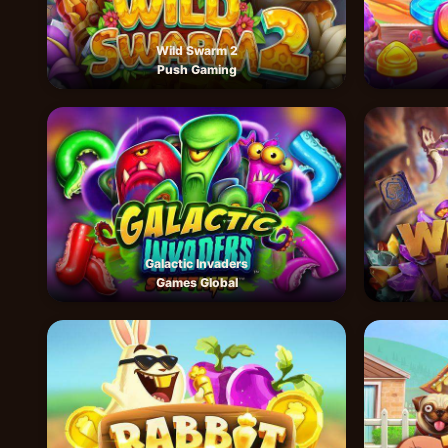
Wild Swarm 2
Push Gaming
Galactic Invaders
Games Global