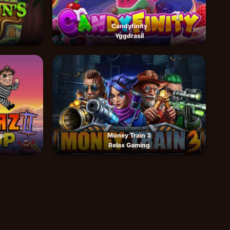
Candyfinity
Yggdrasil
op
Money Train 3
Relax Gaming