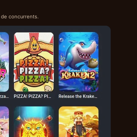
 de concurrents.