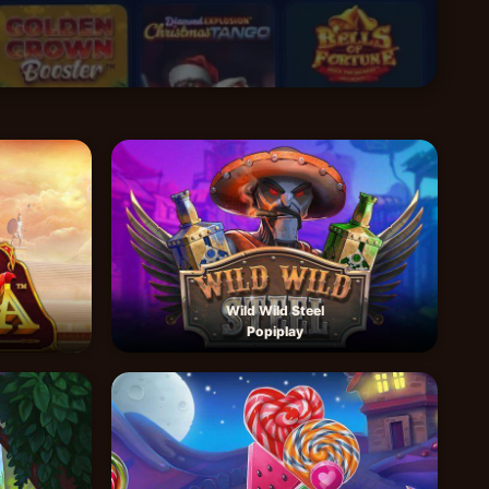
Wild Wild Steel
Popiplay