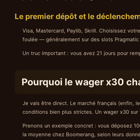
Le premier dépôt et le déclenche
Visa, Mastercard, Paylib, Skrill. Choisissez vo
foulée — généralement sur des slots Pragmatic 
Un truc important : vous avez 21 jours pour remp
Pourquoi le wager x30 cha
Je vais être direct. Le marché français (enfin, 
conditions bien plus strictes. Un wager x30 sur
Prenons un exemple concret : vous déposez 100
la moyenne chez Boomerang, selon leurs donnée