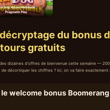
he Dog House Multihold
Pragmatic Play
 décryptage du bonus 
tours gratuits
des dizaines d'offres de bienvenue cette semaine — 200%
 décortiquer les chiffres ? Ici, on va faire exactement ç
e le welcome bonus Boomerang