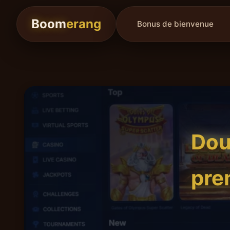
Boom
erang
Bonus de bienvenue
Dou
prem