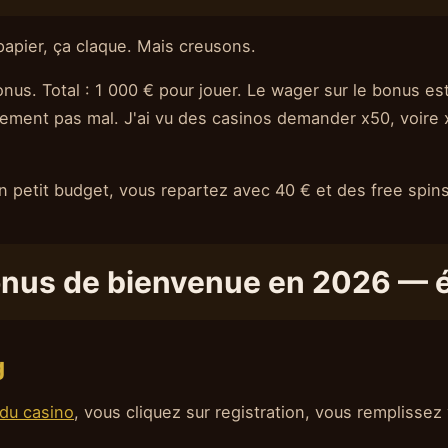
papier, ça claque. Mais creusons.
. Total : 1 000 € pour jouer. Le wager sur le bonus est 
anchement pas mal. J'ai vu des casinos demander x50, voir
etit budget, vous repartez avec 40 € et des free spins. 
onus de bienvenue en 2026 — é
g
 du casino
, vous cliquez sur registration, vous remplissez