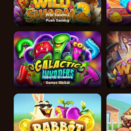
Wild Swarm 2
Push Gaming
Galactic Invaders
Games Global