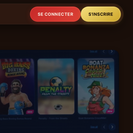
SE CONNECTER
S'INSCRIRE