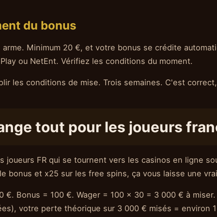
ment du bonus
tre arme. Minimum 20 €, et votre bonus se crédite automati
Play ou NetEnt. Vérifiez les conditions du moment.
lir les conditions de mise. Trois semaines. C'est correct
nge tout pour les joueurs fran
les joueurs FR qui se tournent vers les casinos en ligne s
 le bonus et x25 sur les free spins, ça vous laisse une 
 €. Bonus = 100 €. Wager = 100 × 30 = 3 000 € à miser. 
s), votre perte théorique sur 3 000 € misés = environ 1