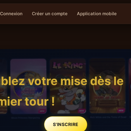
Connexion
Créer un compte
Application mobile
blez votre mise dès le
ier tour !
S'INSCRIRE