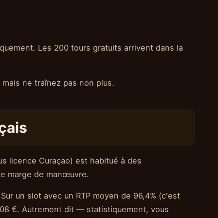
quement. Les 200 tours gratuits arrivent dans la
, mais ne traînez pas non plus.
çais
ous licence Curaçao) est habitué à des
vraie marge de manœuvre.
Sur un slot avec un RTP moyen de 96,4% (c'est
08 €. Autrement dit — statistiquement, vous